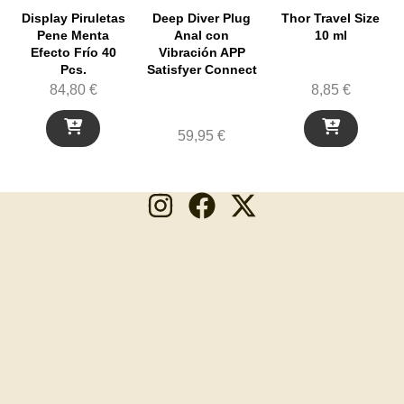
Display Piruletas
Deep Diver Plug
Thor Travel Size
Pene Menta
Anal con
10 ml
Efecto Frío 40
Vibración APP
Pcs.
Satisfyer Connect
84,80
€
8,85
€
59,95
€