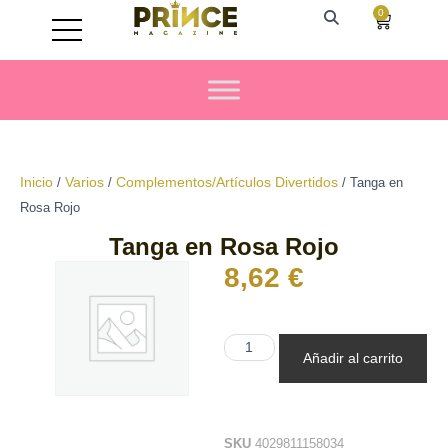
0
Inicio
Varios
Complementos/Artículos Divertidos
/
/
/ Tanga en
Rosa Rojo
Tanga en Rosa Rojo
8,62
€
Añadir al carrito
SKU
4029811158034